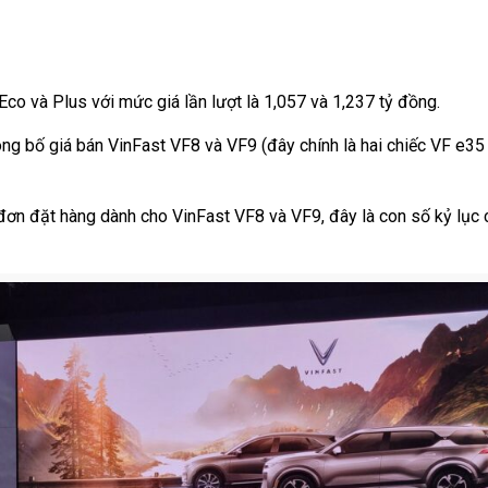
co và Plus với mức giá lần lượt là 1,057 và 1,237 tỷ đồng.
ông bố giá bán VinFast VF8 và VF9 (đây chính là hai chiếc VF e35
đơn đặt hàng dành cho VinFast VF8 và VF9, đây là con số kỷ lục