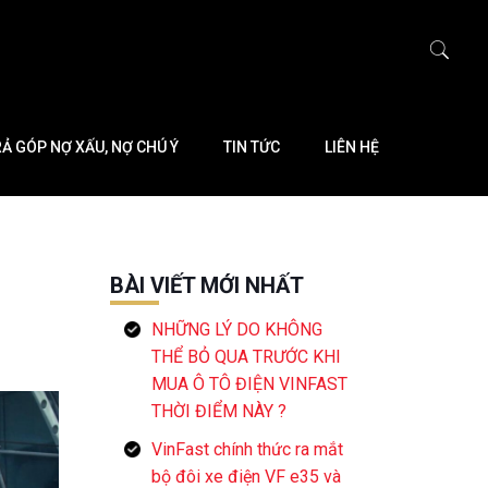
RẢ GÓP NỢ XẤU, NỢ CHÚ Ý
TIN TỨC
LIÊN HỆ
BÀI VIẾT MỚI NHẤT
NHỮNG LÝ DO KHÔNG
THỂ BỎ QUA TRƯỚC KHI
MUA Ô TÔ ĐIỆN VINFAST
THỜI ĐIỂM NÀY ?
VinFast chính thức ra mắt
bộ đôi xe điện VF e35 và