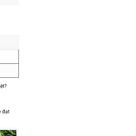
iệt?
e đạt