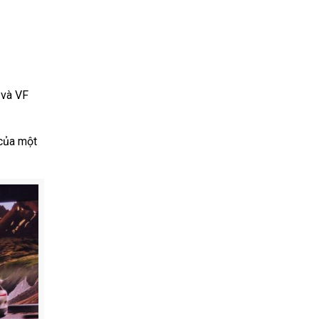
 và VF
 của một