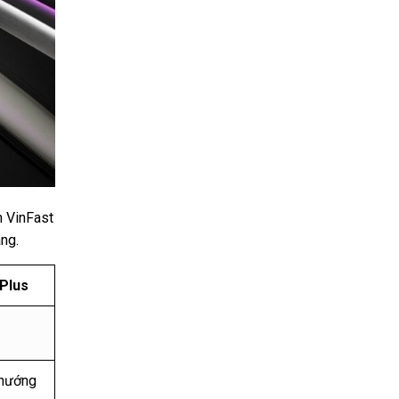
n VinFast
áng.
 Plus
 hướng