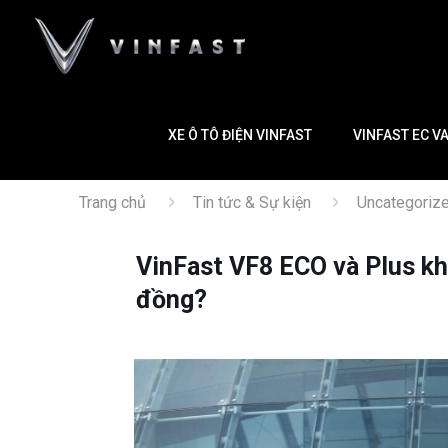
XE Ô TÔ ĐIỆN VINFAST
VINFAST EC V
Trang chủ
Tin tức & Sự kiện
Uncategoriz
VinFast VF8 ECO và Plus kh
đồng?